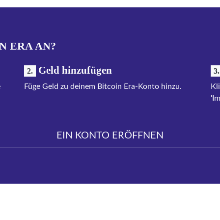
N ERA AN?
Geld hinzufügen
2.
3.
e
Füge Geld zu deinem Bitcoin Era-Konto hinzu.
Kl
'I
EIN KONTO ERÖFFNEN